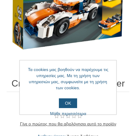
Τα cookies μας βοηθούν να παρέχουμε τις
υπηρεσίες μας. Με τη χρήση των
Creator Sunset Track Racer
υπηρεσιών μας, συμφωνείτε με τη χρήση
των cookies.
Creator Sunset Track Racer
ΟΚ
Μάθε περισσότερα
Γίνε ο πρώτος που θα αξιολόγησει αυτό το προϊόν