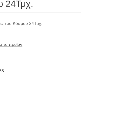
υ 24Τμχ.
ρες του Κόσμου 24Τμχ.
ό το προϊόν
88