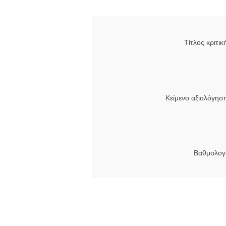
Τίτλος κριτικ
Κείμενο αξιολόγησ
Βαθμολογί